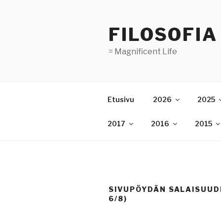
Skip
to
FILOSOFIA
content
= Magnificent Life
Etusivu
2026
2025
2017
2016
2015
SIVUPÖYDÄN SALAISUUD
6/8)