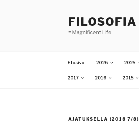
Skip
to
FILOSOFIA
content
= Magnificent Life
Etusivu
2026
2025
2017
2016
2015
AJATUKSELLA (2018 7/8