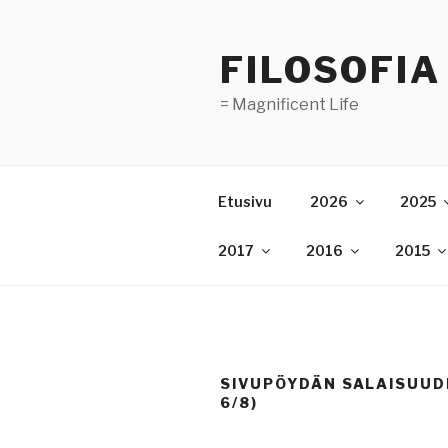
Skip
to
FILOSOFIA
content
= Magnificent Life
Etusivu
2026
2025
2017
2016
2015
SIVUPÖYDÄN SALAISUUD
6/8)