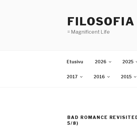
Skip
to
FILOSOFIA
content
= Magnificent Life
Etusivu
2026
2025
2017
2016
2015
BAD ROMANCE REVISITE
5/8)