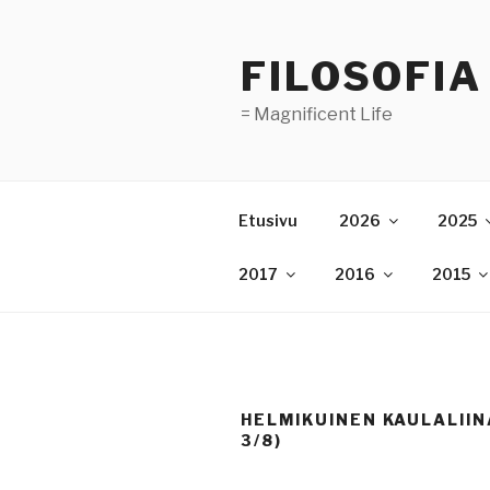
Skip
to
FILOSOFIA
content
= Magnificent Life
Etusivu
2026
2025
2017
2016
2015
HELMIKUINEN KAULALIIN
3/8)